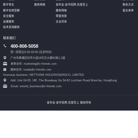
数字孪生
服务网络
金年会-金字招牌,信誉至上
联系方式
数字化转型解
服务网络
留言表单
安全服务
荣誉资质
运维服务
企业风采
技术咨询服务
联系我们
400-808-5058
周一到周五9:30-18:00 (北京时间）
广州市黄埔区科学大道18号芯大厦B2栋1-2层
商务合作: marketing@v-friends.com
媒体合作: media@v-friends.com
Overseas business: NETTHINK HOLDINGS(HK)CO.,LIMITED
Add: Unit 04-05, 16F, The Broadway No.54-62 Lockhart Road,
Wanchai, HongKong
Email: sinontt_business@v-friends.com
金年会-金字招牌,信誉至上 版权所有