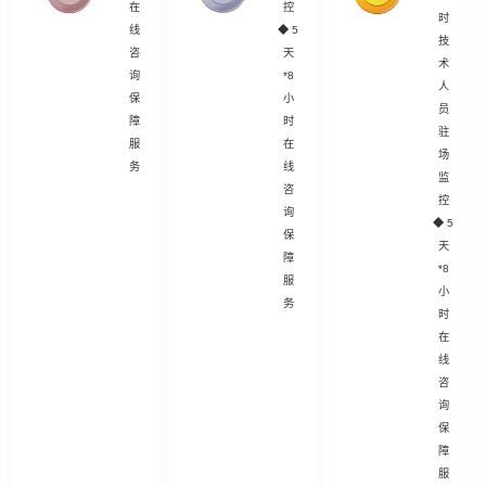
在
控
时
线
◆
5
技
咨
天
术
询
*8
人
保
小
员
障
时
驻
服
在
场
务
线
监
咨
控
询
◆
5
保
天
障
*8
服
小
务
时
在
线
咨
询
保
障
服