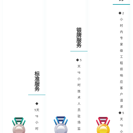
◆
2
小
时
银
内
牌
专
服
务
家
级
工
◆
5
程
天
师
*8
标
响
准
小
应
服
时
务
客
技
户
术
请
◆
人
求
5天
员
◆ 5
*8
驻
天
小
场
*8
时
监
小