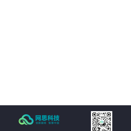
01
它可以降低无人驾驶车辆研发和测试的成本，减少雇佣人员和采购设备的时间
和费用。同时，还可以降低商品金融成本，提供更高的公司盈利水平。
02
仿真平台可以模拟各种天气、道路情况和车辆行驶环境，客户可以在安全可控
的情况下进行最大化的实验，更好地优化自身无人驾驶车辆的技术和应用方
案。
03
通过可视化和虚拟仿真技术，客户可以更直观地观察和评估无人驾驶车辆的性
能和工作流程，为产品设计和研发提供决策支持。
04
客户可以在模拟真实场景的情况下，更快地测试和调整无人驾驶车辆的性能，
加速产品开发和验证过程。