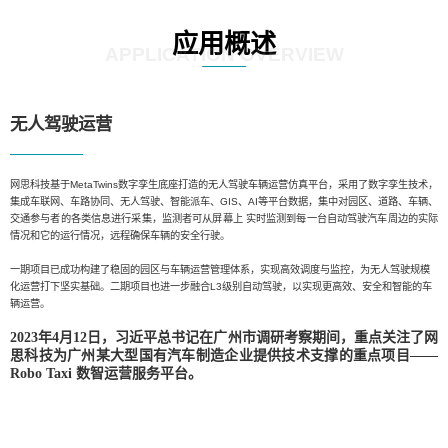
应用概述
APPLICATION OVERVIEW
无人驾驶运营
网思科技基于MetaTwins数字孪生底座打造的无人驾驶车辆运营仿真平台，采用了数字孪生技术，
集成车联网、车路协同、无人驾驶、智能派车、GIS、AI等平台数据，集中对园区、道路、车辆、
交通参与者的各类信息进行采集，监测者可从屏幕上 实时监测到每一台自动驾驶汽车周边的实际
情况和它的运行情况，远程确保车辆的安全行驶。
一期项目已成功构建了稳固的园区与车辆运营管理体系，实现高效调度与监控，为无人驾驶规模
化运营打下坚实基础。二期项目也进一步融合L3级别自动驾驶，以实现更高效、安全和智能的车
辆运营。
2023年4月12日，习近平总书记在广州市调研考察期间，重点关注了网
思科技为广州某大型国有汽车制造企业提供技术支撑的重点项目——
Robo Taxi 数智运营服务平台。