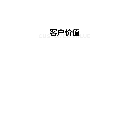
客户价值
CUSTOMER VALUE
01
通过定制化的咨询服务，制定符合客户实际情况的IT发展策略和实施方案，为客
户提供更有效的IT解决方案。
02
网思科技的服务不仅提供IT咨询，还能执行和监控策略实施的过程，并在必要时
对策略和方案进行调整，以确保长期的落实和卓越的结果。
03
IT咨询服务不仅仅是提供策略和方案，更重要的是要为实施提供具体的落地举措
和工作计划。网思科技的服务能够将IT发展策略和方案落地，提供具体的实施计
划、流程和步骤，帮助客户更好地规划IT改造管理方式。