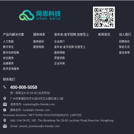
产品与解决方案
服务体系
金年会-金字招牌,信誉至上
新闻资讯
加入我们
人工智能
服务级别
企业简介
招聘岗位
数字孪生
服务网络
金年会-金字招牌,信誉至上
联系方式
数字化转型解
服务网络
留言表单
安全服务
荣誉资质
运维服务
企业风采
技术咨询服务
联系我们
400-808-5058
周一到周五9:30-18:00 (北京时间）
广州市黄埔区科学大道18号芯大厦B2栋1-2层
商务合作: marketing@v-friends.com
媒体合作: media@v-friends.com
Overseas business: NETTHINK HOLDINGS(HK)CO.,LIMITED
Add: Unit 04-05, 16F, The Broadway No.54-62 Lockhart Road,
Wanchai, HongKong
Email: sinontt_business@v-friends.com