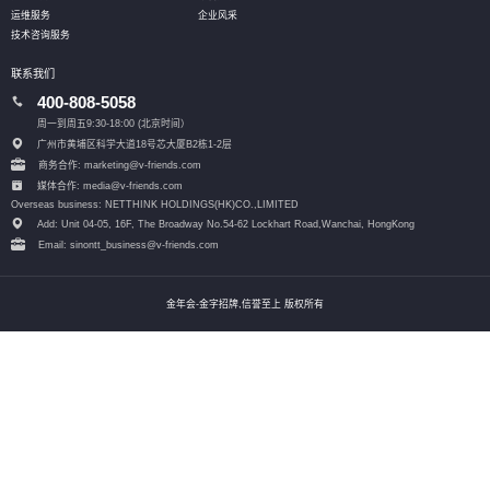
运维服务
企业风采
技术咨询服务
联系我们
400-808-5058
周一到周五9:30-18:00 (北京时间）
广州市黄埔区科学大道18号芯大厦B2栋1-2层
商务合作: marketing@v-friends.com
媒体合作: media@v-friends.com
Overseas business: NETTHINK HOLDINGS(HK)CO.,LIMITED
Add: Unit 04-05, 16F, The Broadway No.54-62 Lockhart Road,
Wanchai, HongKong
Email: sinontt_business@v-friends.com
金年会-金字招牌,信誉至上 版权所有