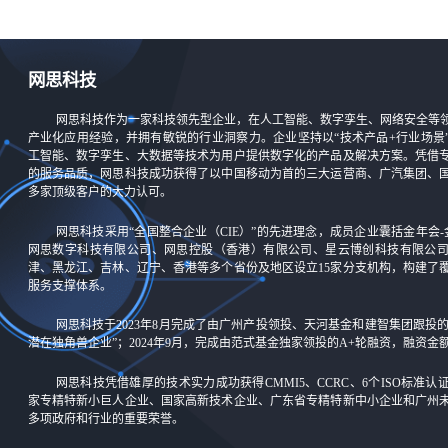
网思科技
网思科技作为一家科技领先型企业，在人工智能、数字孪生、网络安全等
产业化应用经验，并拥有敏锐的行业洞察力。企业坚持以“技术产品+行业场景
工智能、数字孪生、大数据等技术为用户提供数字化的产品及解决方案。凭借
的服务品质，网思科技成功获得了以中国移动为首的三大运营商、广汽集团、
多家顶级客户的大力认可。
网思科技采用“全国整合企业（CIE）”的先进理念，成员企业囊括金年会-
网思数字科技有限公司、网思控股（香港）有限公司、星云博创科技有限公
津、黑龙江、吉林、辽宁、香港等多个省份及地区设立15家分支机构，构建了
服务支撑体系。
网思科技于2023年8月完成了由广州产投领投、天河基金和建智集团跟投
潜在独角兽企业”；2024年9月，完成由范式基金独家领投的A+轮融资，融资
网思科技凭借雄厚的技术实力成功获得CMMI5、CCRC、6个ISO标准
家专精特新小巨人企业、国家高新技术企业、广东省专精特新中小企业和广州
多项政府和行业的重要荣誉。