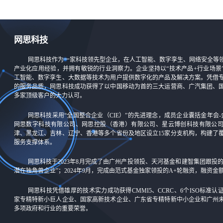
网思科技
网思科技作为一家科技领先型企业，在人工智能、数字孪生、网络安全等
产业化应用经验，并拥有敏锐的行业洞察力。企业坚持以“技术产品+行业场景
工智能、数字孪生、大数据等技术为用户提供数字化的产品及解决方案。凭借
的服务品质，网思科技成功获得了以中国移动为首的三大运营商、广汽集团、
多家顶级客户的大力认可。
网思科技采用“全国整合企业（CIE）”的先进理念，成员企业囊括金年会-
网思数字科技有限公司、网思控股（香港）有限公司、星云博创科技有限公
津、黑龙江、吉林、辽宁、香港等多个省份及地区设立15家分支机构，构建了
服务支撑体系。
网思科技于2023年8月完成了由广州产投领投、天河基金和建智集团跟投
潜在独角兽企业”；2024年9月，完成由范式基金独家领投的A+轮融资，融资
网思科技凭借雄厚的技术实力成功获得CMMI5、CCRC、6个ISO标准
家专精特新小巨人企业、国家高新技术企业、广东省专精特新中小企业和广州
多项政府和行业的重要荣誉。