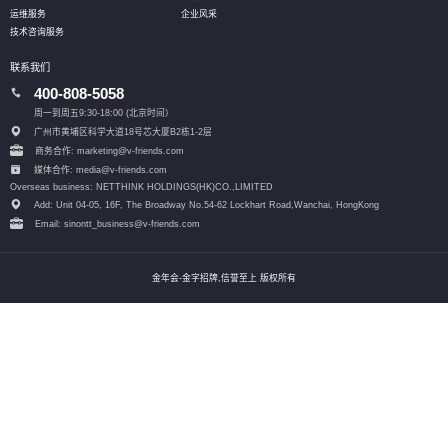
运维服务
企业风采
技术咨询服务
联系我们
400-808-5058
周一到周五9:30-18:00 (北京时间）
广州市黄埔区科学大道18号芯大厦B2栋1-2层
商务合作: marketing@v-friends.com
媒体合作: media@v-friends.com
Overseas business: NETTHINK HOLDINGS(HK)CO.,LIMITED
Add: Unit 04-05, 16F, The Broadway No.54-62 Lockhart Road,
Wanchai, HongKong
Email: sinontt_business@v-friends.com
金年会-金字招牌,信誉至上 版权所有