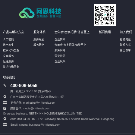
产品与解决方案
服务体系
金年会-金字招牌,信誉至上
新闻资讯
加入我们
人工智能
服务级别
企业简介
招聘岗位
数字孪生
服务网络
金年会-金字招牌,信誉至上
联系方式
数字化转型解
服务网络
留言表单
安全服务
荣誉资质
运维服务
企业风采
技术咨询服务
联系我们
400-808-5058
周一到周五9:30-18:00 (北京时间）
广州市黄埔区科学大道18号芯大厦B2栋1-2层
商务合作: marketing@v-friends.com
媒体合作: media@v-friends.com
Overseas business: NETTHINK HOLDINGS(HK)CO.,LIMITED
Add: Unit 04-05, 16F, The Broadway No.54-62 Lockhart Road,
Wanchai, HongKong
Email: sinontt_business@v-friends.com