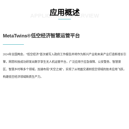
应用概述
APPLICATION OVERVIEW
MetaTwins®低空经济智慧运管平台
2024年全国两会，“低空经济”首次被写入政府工作报告并将作为新兴产业和未来产业打造新增长引
擎，网思科技成功研发出数字孪生无人机运管平台，广泛应用于应急保障、公安警务、智慧景
区、智慧乡村等多个领域，加速布局“天空之城”，实现了从地面交通到低空领域的技术应用飞跃，
构建低空经济领域新质生产力。