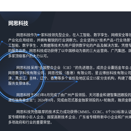
网思科技
网思科技作为一家科技领先型企业，在人工智能、数字孪生、网络安全等
产业化应用经验，并拥有敏锐的行业洞察力。企业坚持以“技术产品+行业场景
工智能、数字孪生、大数据等技术为用户提供数字化的产品及解决方案。凭借
的服务品质，网思科技成功获得了以中国移动为首的三大运营商、广汽集团、
多家顶级客户的大力认可。
网思科技采用“全国整合企业（CIE）”的先进理念，成员企业囊括金年会-
网思数字科技有限公司、网思控股（香港）有限公司、星云博创科技有限公
津、黑龙江、吉林、辽宁、香港等多个省份及地区设立15家分支机构，构建了
服务支撑体系。
网思科技于2023年8月完成了由广州产投领投、天河基金和建智集团跟投
潜在独角兽企业”；2024年9月，完成由范式基金独家领投的A+轮融资，融资
网思科技凭借雄厚的技术实力成功获得CMMI5、CCRC、6个ISO标准
家专精特新小巨人企业、国家高新技术企业、广东省专精特新中小企业和广州
多项政府和行业的重要荣誉。