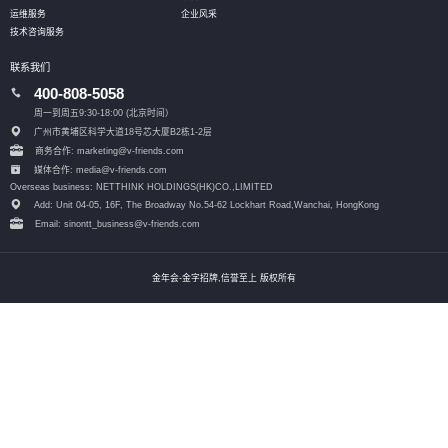
运维服务
企业风采
技术咨询服务
联系我们
400-808-5058
周一到周五9:30-18:00 (北京时间）
广州市黄埔区科学大道18号芯大厦B2栋1-2层
商务合作: marketing@v-friends.com
媒体合作: media@v-friends.com
Overseas business: NETTHINK HOLDINGS(HK)CO.,LIMITED
Add: Unit 04-05, 16F, The Broadway No.54-62 Lockhart Road,
Wanchai, HongKong
Email: sinontt_business@v-friends.com
金年会-金字招牌,信誉至上 版权所有